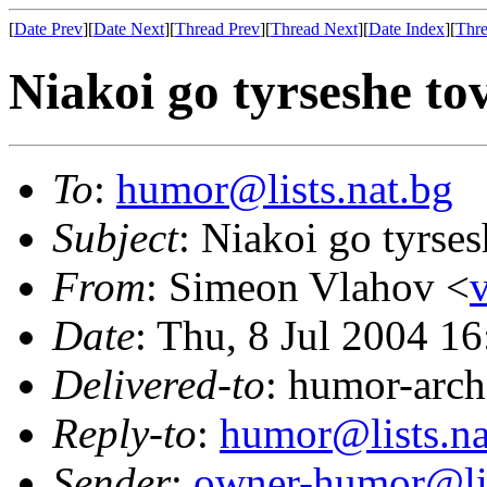
[
Date Prev
][
Date Next
][
Thread Prev
][
Thread Next
][
Date Index
][
Thre
Niakoi go tyrseshe t
To
:
humor@lists.nat.bg
Subject
: Niakoi go tyrse
From
: Simeon Vlahov <
Date
: Thu, 8 Jul 2004 1
Delivered-to
: humor-arch
Reply-to
:
humor@lists.na
Sender
:
owner-humor@lis