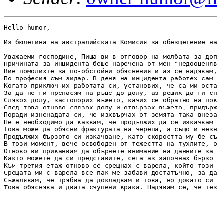
Hello humor,

Из бюлетина на австралийската Комисия за обезщетение на
Уважаеми господине, Пиша ви в отговор на молбата за доп
Причината за инцидента беше наречена от мен "недооценяв
Вие помолихте за по-обстойни обяснения и аз се надявам,
По професия съм зидар. В деня на инцидента работех сам 
Когато приключ их работата си, установих, че са ми оста
За да не ги пренасям на ръце до долу, аз реших да ги сп
Слязох долу, застопорих въжето, качих се обратно на пок
След това отново слязох долу и отвързах въжето, придърж
Поради изненадата си, че изхвърчах от земята така внеза
Не е необходимо да казвам, че продължих да се изкачвам 
Това може да обясни фрактурата на черепа, а също и незн
Продължих бързото си изкачване, като скоростта му бе съ
В този момент, вече освободен от тежестта на тухлите, о
Отново ви приканвам да обърнете внимание на данните за 
Както можете да си представите, сега аз започнах бързо 
Към третия етаж отново се срещнах с варела, който този 
Срещата ми с варела все пак ме забави достатъчно, за да
Съжалявам, че трябва да докладвам и това, но докато си 
Това обяснява и двата счупени крака. Надявам се, че тез
-- 
