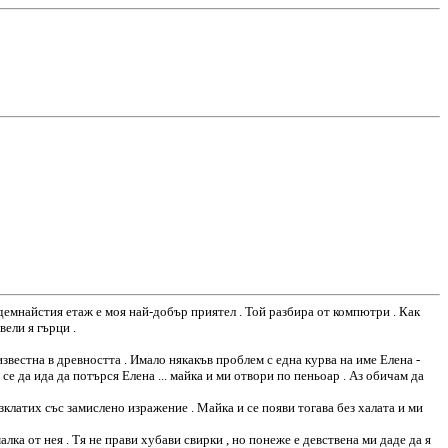
седемнайстия етаж е моя най-добър приятел . Той разбира от компютри . Как
вели я гърци .
известна в древността . Имало някакъв проблем с една курва на име Елена -
се да ида да потърся Елена ... майка и ми отвори по пеньоар . Аз обичам да
разклатих със замислено изражение . Майка и се появи тогава без халата и ми
алка от нея . Тя не прави хубави свирки , но понеже е девствена ми даде да я