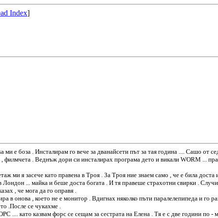
ad Index
]
 ми е боза . Инсталирам го вече за дванайсети път за тая година .... Сашо от 
а , филмчета . Веднъж дори си инсталирах програма дето и викали WORM ... пра
ж ми я засече като правена в Троя . За Троя ние знаем само , че е била доста 
Лондон ... майка и беше доста богата . И тя правеше страхотни свирки . Случи 
азах , че мога да го оправя .
амира в онова , което не е монитор . Вдигнах няколко пъти паралелепипеда и го 
ето .После се чукахме .
.... като казвам форс се сещам за сестрата на Елена . Тя е с две години по - м