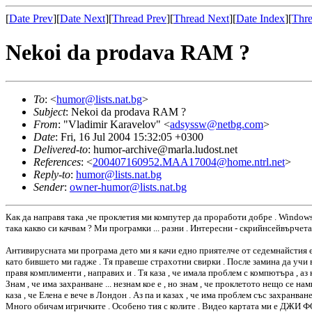
[
Date Prev
][
Date Next
][
Thread Prev
][
Thread Next
][
Date Index
][
Thre
Nekoi da prodava RAM ?
To
: <
humor@lists.nat.bg
>
Subject
: Nekoi da prodava RAM ?
From
: "Vladimir Karavelov" <
adsyssw@netbg.com
>
Date
: Fri, 16 Jul 2004 15:32:05 +0300
Delivered-to
: humor-archive@marla.ludost.net
References
: <
200407160952.MAA17004@home.ntrl.net
>
Reply-to
:
humor@lists.nat.bg
Sender
:
owner-humor@lists.nat.bg
Как да направя така ,че проклетия ми компутер да проработи добре . Windowsa
така какво си качвам ? Ми програмки ... разни . Интересни - скрийнсейвърчет
Антивирусната ми програма дето ми я качи едно приятелче от седемнайстия ета
като бившето ми гадже . Тя правеше страхотни свирки . После замина да учи в 
правя комплименти , направих и . Тя каза , че имала проблем с компютъра , аз к
Знам , че има захранване ... незнам кое е , но знам , че проклетото нещо се н
каза , че Елена е вече в Лондон . Аз па и казах , че има проблем със захранван
Много обичам игричките . Особено тия с колите . Видео картата ми е ДЖИ ФОРС 