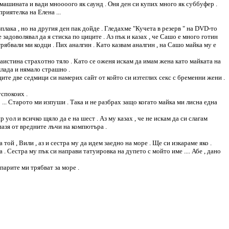
м машината и вади мноооого як саунд . Оня ден си купих много як суббуфер .
риятелка на Елена ...
зплака , но на другия ден пак дойде . Гледахме "Кучета в резерв " на DVD-то
задоволявал да я стиска по циците . Аз пък и казах , че Сашо е много готин
 трябвали ми кодци . Пих аналгин . Като казвам аналгин , на Сашо майка му е
наистина страхотно тяло . Като се оженя искам да имам жена като майката на
млада и нямало страшно .
щите две седмици си намерих сайт от който си изтеглих секс с бременни жени .
успокоих .
 ... Старото ми изпуши . Така и не разбрах защо когато майка ми лисна една
 уол и всичко щяло да е на шест . Аз му казах , че не искам да си слагам
дпазя от вредните лъчи на компютъра .
той , Вили , аз и сестра му да идем заедно на море . Ще си изкараме яко .
. Сестра му пък си направи татуировка на дупето с мойто име .... Абе , дано
 парите ми трябват за море .