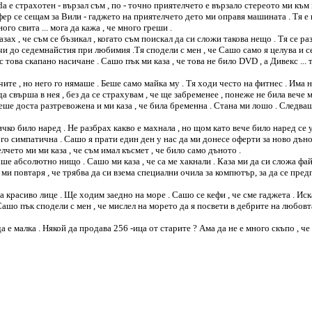
nda e страхотен - вързал съм , по - точно приятелчето е вързало стереото ми къ
уфер се сещам за Вили - гаджето на приятелчето дето ми оправя машината . Тя е п
го свита ... мога да кажа , че много греши .
зах , че съм се бъзикал , когато съм поискал да си сложи такова нещо . Тя се ра
и до седемнайстия при любимия .Тя сподели с мен , че Сашо само я целува и се 
 с това скапано насичане . Сашо пък ми каза , че това не било DVD , a Дивекс ...
ите , но него го нямаше . Беше само майка му . Тя ходи често на фитнес . Има 
да свърша в нея , без да се страхувам , че ще забременее , понеже не била вече 
еше доста разтревожена и ми каза , че била бременна . Стана ми лошо . Следва
сичко било наред . Не разбрах какво е махнала , но щом като вече било наред се 
ого симпатична . Сашо я прати един ден у нас да ми донесе оферти за ново дъно
чето ми ми каза , че съм имал късмет , че било само дъното .
аше абсолютно нищо . Сашо ми каза , че са ме хакнали . Каза ми да си сложа файр
 ми повтаря , че трябва да си взема специални очила за компютър, за да се пре
красиво лице . Ще ходим заедно на море . Сашо се кефи , че сме гаджета . Иска 
ашо пък сподели с мен , че мислел на морето да я посвети в дебрите на любовта 
 е малка . Някой да продава 256 -ица от старите ? Ама да не е много скъпо , че