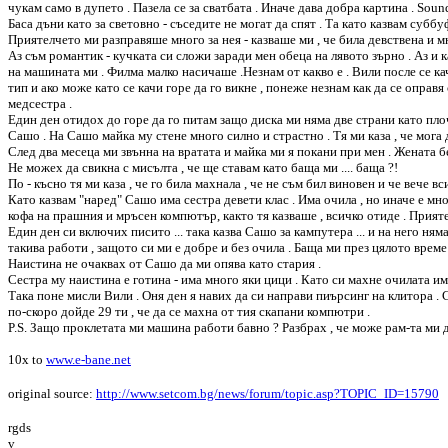
чукам само в дупето . Пазела се за сватбата . Иначе дава добра картина . Sou
Баса дъни като за световно - съседите не могат да спят . Та като казвам субб
Приятелчето ми разправяше много за нея - казваше ми , че била девствена и мно
Аз съм романтик - кучката си сложи заради мен обеца на лявото зърно . Аз и ка
на машината ми . Филма малко насичаше .Незнам от какво е . Вили после се кач
тип и ако може като се качи горе да го викне , понеже незнам как да се оправя
медсестра .
Един ден отидох до горе да го питам защо диска ми няма две страни като плоч
Сашо . На Сашо майка му стене много силно и страстно . Тя ми каза , че мога 
След два месеца ми звънна на вратата и майка ми я покани при мен . Жената б
Не можех да свикна с мисълта , че ще ставам като баща ми .... баща ?!
По - късно тя ми каза , че го била махнала , че не съм бил виновен и че вече в
Като казвам "наред" Сашо има сестра девети клас . Има очила , но иначе е мн
кофа на прашния и мръсен компютър, както тя казваше , всичко отиде . Приятел
Един ден си включих писито ... така казва Сашо за кампутера ... и на него ням
такива работи , защото си ми е добре и без очила . Баща ми през цялото време
Наистина не очаквах от Сашо да ми опява като стария .
Сестра му наистина е готина - има много яки цици . Като си махне очилата има 
Така поне мисли Вили . Оня ден я навих да си направи пиърсинг на клитора . С
по-скоро дойде 29 ти , че да се махна от тия скапани компютри .
P.S. Защо проклетата ми машина работи бавно ? Разбрах , че може рам-та ми да
10x to
www.e-bane.net
original source:
http://www.setcom.bg/news/forum/topic.asp?TOPIC_ID=15790
rgds
v