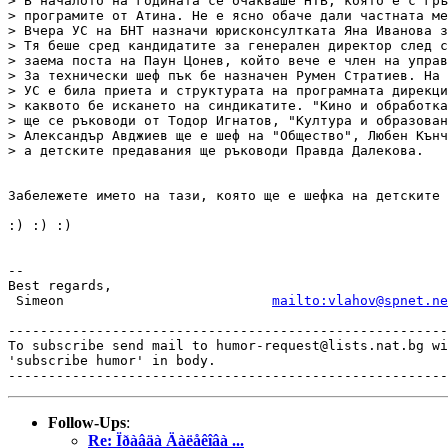
> В началото на годината се очакваше НТВ, която е с гръ
> програмите от Атина. Не е ясно обаче дали частната ме
> Вчера УС на БНТ назначи юрисконсултката Яна Иванова з
> Тя беше сред кандидатите за генерален директор след с
> заема поста на Паун Цонев, който вече е член на управ
> За технически шеф пък бе назначен Румен Стратиев. На 
> УС е била приета и структурата на програмната дирекци
> каквото бе искането на синдикатите. "Кино и обработка
> ще се ръководи от Тодор Игнатов, "Култура и образован
> Александър Авджиев ще е шеф на "Общество", Любен Кънч
> а детските предавания ще ръководи Правда Далекова.

Забележете името на тази, която ще е шефка на детските 
:) :) :)

-- 

Best regards,

 Simeon                          
mailto:vlahov@spnet.ne
-------------------------------------------------------
To subscribe send mail to humor-request@lists.nat.bg wi
'subscribe humor' in body.

Follow-Ups
:
Re: Ïðàâäà Äàëåêîâà ...