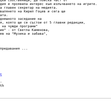
цки собственици, да поиска част от

дия е проявила интерес към излъчването на игрите.

а главен секретар на медията.

валянето на Кирил Гоцев и сега ще

ата.

днешното заседание на

я, която ще се състои от 5 главни редакции,

 на чужди програми"

ие" - от Светла Каменова,

ев на "Музика и забава",

предавания ...

t
-

th
