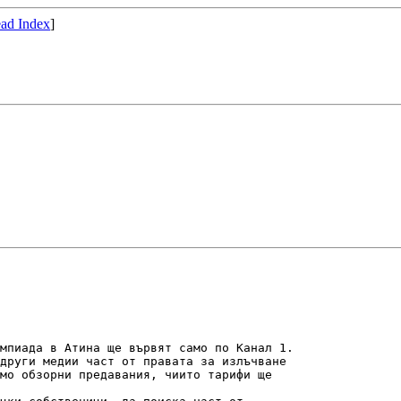
ad Index
]
мпиада в Атина ще вървят само по Канал 1.

други медии част от правата за излъчване

мо обзорни предавания, чиито тарифи ще
