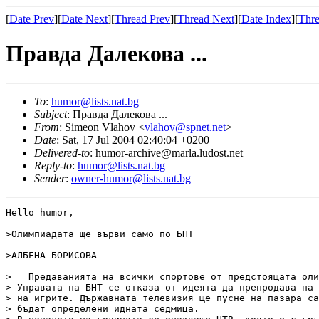
[
Date Prev
][
Date Next
][
Thread Prev
][
Thread Next
][
Date Index
][
Thre
Правда Далекова ...
To
:
humor@lists.nat.bg
Subject
: Правда Далекова ...
From
: Simeon Vlahov <
vlahov@spnet.net
>
Date
: Sat, 17 Jul 2004 02:40:04 +0200
Delivered-to
: humor-archive@marla.ludost.net
Reply-to
:
humor@lists.nat.bg
Sender
:
owner-humor@lists.nat.bg
Hello humor,

>Олимпиадата ще върви само по БНТ

>АЛБЕНА БОРИСОВА

>   Предаванията на всички спортове от предстоящата оли
> Управата на БНТ се отказа от идеята да препродава на 
> на игрите. Държавната телевизия ще пусне на пазара са
> бъдат определени идната седмица.
